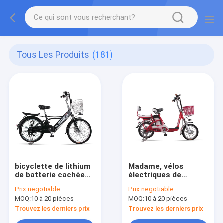
Tous Les Produits
(181)
bicyclette de lithium
Madame, vélos
de batterie cachée
électriques de
par 250W, vélos à
bicyclette de lithium
Prix:
negotiable
Prix:
negotiable
piles pour des
d'étudiants petits
MOQ:
10 à 20 pièces
MOQ:
10 à 20 pièces
adultes
avec la boîte de
batterie démontable
Trouvez les derniers prix
Trouvez les derniers prix