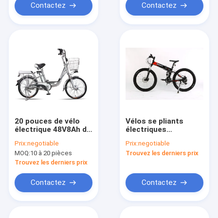
Contactez
Contactez
20 pouces de vélo
Vélos se pliants
électrique 48V8Ah de
électriques
bicyclettes de
motorisés
Prix:
negotiable
Prix:
negotiable
banlieusard à piles de
électriques de
MOQ:
10 à 20 pièces
Trouvez les derniers prix
ruban
sécurité de
bicyclettes d'AOWA
Trouvez les derniers prix
avec 26" - pneu 1,95
Contactez
Contactez