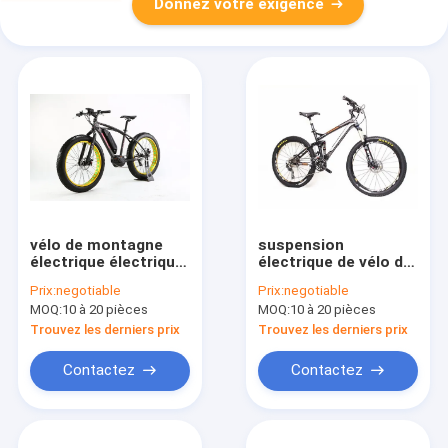
Donnez votre exigence
vélo de montagne
suspension
électrique électrique
électrique de vélo de
du vélo 350W de
montagne de ruban
Prix:
negotiable
Prix:
negotiable
grosse montagne de
électrique de vélo de
MOQ:
10 à 20 pièces
MOQ:
10 à 20 pièces
pneu de 48V 10Ah
montagne de la
puissance 250W
Trouvez les derniers prix
Trouvez les derniers prix
pleine
Contactez
Contactez