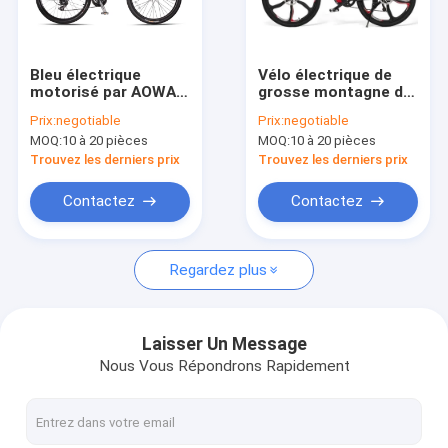
Au sujet de nous
Visite d'usine
Bleu électrique
Vélo électrique de
motorisé par AOWA
grosse montagne de
Contrôle de qualité
de vélo de montagne
pneu de 32KM/H
Prix:
negotiable
Prix:
negotiable
outre de vélo de
85km avec le PAS
MOQ:
10 à 20 pièces
MOQ:
10 à 20 pièces
montagne électrique
Contactez-nous
de route
Trouvez les derniers prix
Trouvez les derniers prix
Demandez une citation
Contactez
Contactez
Regardez plus
vélo électrique
Vélo électrique se pliant
Laisser Un Message
Nous Vous Répondrons Rapidement
Vélo au lithium
vélo électrique de montagne