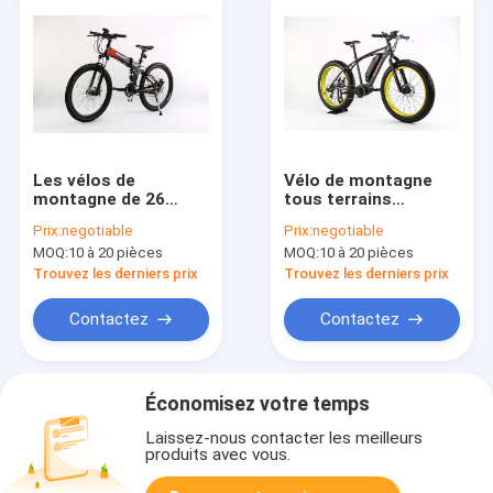
Les vélos de
Vélo de montagne
montagne de 26
tous terrains
pouces E 250W ont
électrique de PAS
Prix:
negotiable
Prix:
negotiable
motorisé le vélo de
10,4 un plein vélo de
MOQ:
10 à 20 pièces
MOQ:
10 à 20 pièces
montagne avec le
montagne électrique
moteur électrique
de suspension
Trouvez les derniers prix
Trouvez les derniers prix
Contactez
Contactez
Économisez votre temps
Laissez-nous contacter les meilleurs
produits avec vous.