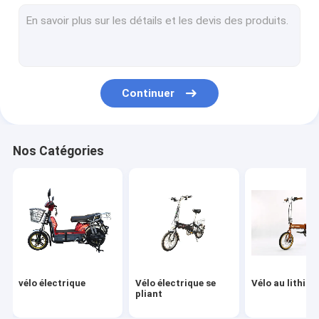
scooter électrique
scooter électrique se pliant
scooter de mobilité
Continuer
Motos électriques
tricycle électrique
Nos Catégories
L'équilibre
Pièces de vélo
pièces électriques de scooter
Pièces électriques de tricycle
vélo électrique
Vélo électrique se
Vélo au lithiu
Pièces électriques de moto
pliant