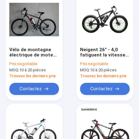
Vélo de montagne
Neigent 26" - 4,0
électrique de moteur
fatiguent la vitesse
électrique de
électrique du moteur
Prix:
negotiable
Prix:
negotiable
montagne de vélo
48V 500W SHIMANO
MOQ:
10 à 20 pièces
MOQ:
10 à 20 pièces
suspension sans
21 d'arrière de vélo
brosse de noir de
de montagne
Trouvez les derniers prix
Trouvez les derniers prix
pleine
Contactez
Contactez
Maison
Produits
Vidéos