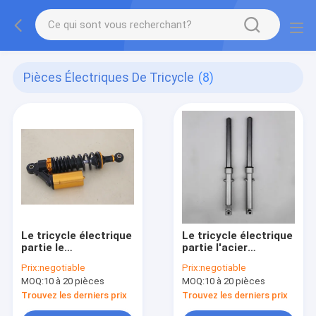
Pièces Électriques De Tricycle
(8)
Le tricycle électrique
Le tricycle électrique
partie le
partie l'acier
remplacement
inoxydable de
Prix:
negotiable
Prix:
negotiable
arrière d'amortisseur
fourchettes avant de
MOQ:
10 à 20 pièces
MOQ:
10 à 20 pièces
de bicyclette avec la
sécurité avec
certification
l'amortisseur
Trouvez les derniers prix
Trouvez les derniers prix
TS16949