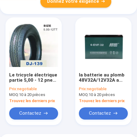
Donnez votre exigence
Le tricycle électrique
la batterie au plomb
partie 5,00 - 12 pneu
48V32A/12V32A a
de moto de trois
scellé la batterie
Prix:
negotiable
Prix:
negotiable
roues avec le
électrique de tricycle
MOQ:
10 à 20 pièces
MOQ:
10 à 20 pièces
contenu 37%-56% en
avec le gel de
caoutchouc
silicone
Trouvez les derniers prix
Trouvez les derniers prix
Contactez
Contactez