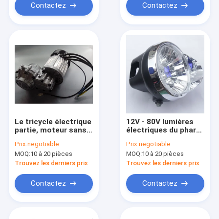
Contactez
Contactez
Le tricycle électrique
12V - 80V lumières
partie, moteur sans
électriques du phare
brosse de C.C de
de la moto LED/LED
Prix:
negotiable
Prix:
negotiable
l'engrenage 3000RPM
pour des motos
MOQ:
10 à 20 pièces
MOQ:
10 à 20 pièces
différentiel
Trouvez les derniers prix
Trouvez les derniers prix
Contactez
Contactez