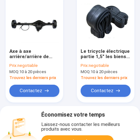
Axe à axe
Le tricycle électrique
arrière/arrière de
partie 1,5" les biens
tricycle adulte de
en caoutchouc
Prix:
negotiable
Prix:
negotiable
moteur commun de
imperméables de
MOQ:
10 à 20 pièces
MOQ:
10 à 20 pièces
tricycle de
chambre à air de
différentiel
largeur
Trouvez les derniers prix
Trouvez les derniers prix
Contactez
Contactez
Économisez votre temps
Laissez-nous contacter les meilleurs
produits avec vous.