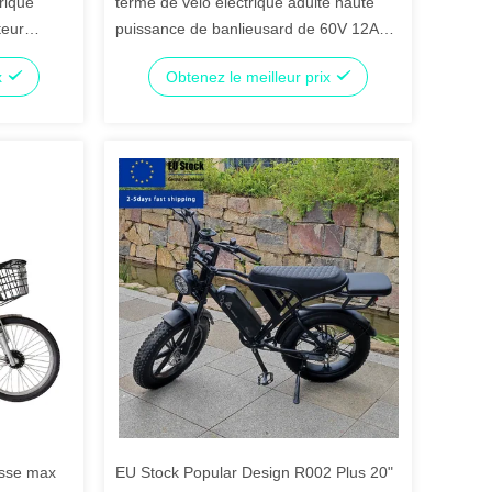
trique
terme de vélo électrique adulte haute
teur
puissance de banlieusard de 60V 12Ah
long avec long CG. Seat
x
Obtenez le meilleur prix
esse max
EU Stock Popular Design R002 Plus 20"