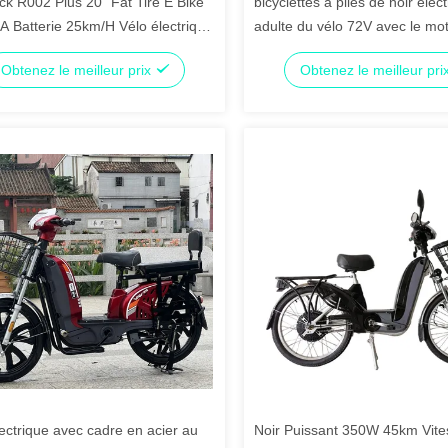
ck R002 Plus 20" Fat Tire E Bike
bicyclettes à piles de noir élec
A Batterie 25km/H Vélo électrique
adulte du vélo 72V avec le mo
rix de l'usine de moteur
électrique
Obtenez le meilleur prix
Obtenez le meilleur pri
ectrique avec cadre en acier au
Noir Puissant 350W 45km Vit