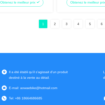
Obtenez le meilleur prix
Obtenez le meilleur pri
gne E
puissance Vélo de montagne
1
2
3
4
5
6
Il a été établi qu'il s'agissait d'un produit
L
destiné à la vente au détail.
d
E-mail:
aowaebike@hotmail.com
Tel:
+86 18664686685