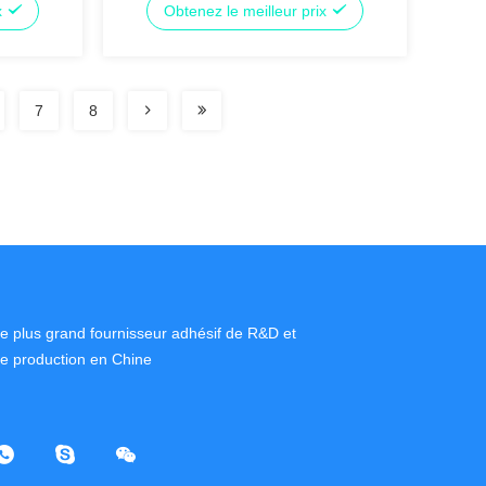
x
Obtenez le meilleur prix
montagne
7
8
e plus grand fournisseur adhésif de R&D et
e production en Chine