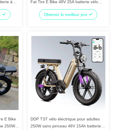
terie à
Fat Tire E Bike 48V 25A batterie vélo
rique
électrique 250W 750W 1200W
x
Obtenez le meilleur prix
re E Bike
DDP TST vélo électrique pour adultes
que 250W
250W sans pinceau 48V 15Ah batterie