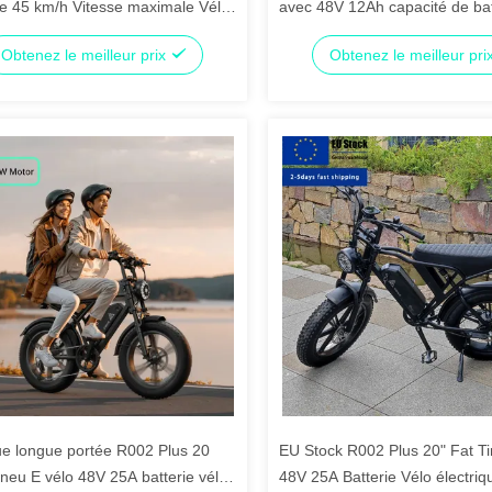
e 45 km/h Vitesse maximale Vélo
avec 48V 12Ah capacité de bat
que motorisé
deux roues motrices vélo élect
Obtenez le meilleur prix
Obtenez le meilleur pri
ue longue portée R002 Plus 20
EU Stock R002 Plus 20" Fat Ti
pneu E vélo 48V 25A batterie vélo
48V 25A Batterie Vélo électri