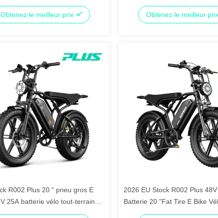
ique 250W 750W 1200W Ebike
750W 1200W Prix de l'usine d
Obtenez le meilleur prix
Obtenez le meilleur pri
ck R002 Plus 20 " pneu gros E
2026 EU Stock R002 Plus 48V
V 25A batterie vélo tout-terrain
Batterie 20 "Fat Tire E Bike Vél
200W moteur puissance vélo de
terrain 750W 1200W Moteur d