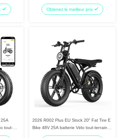
e moteur
au lithium 60 miles portée 20 " pneu gras
x
Obtenez le meilleur prix
fibre de carbone frein à disque de
moyeu arrière
 25A
2026 R002 Plus EU Stock 20" Fat Tire E
o tout-
Bike 48V 25A batterie Vélo tout-terrain
e
250W Moteur de puissance Vélo de