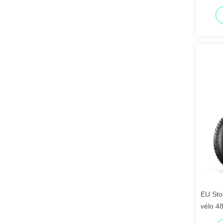
électr
EU Sto
vélo 48
750W 1