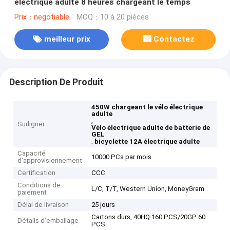
électrique adulte 8 heures chargeant le temps
Prix：negotiable
MOQ：10 à 20 pièces
meilleur prix
Contactez
Description De Produit
450W chargeant le vélo électrique
adulte
,
Surligner
Vélo électrique adulte de batterie de
GEL
,
bicyclette 12A électrique adulte
Capacité
10000 PCs par mois
d'approvisionnement
Certification
CCC
Conditions de
L/C, T/T, Western Union, MoneyGram
paiement
Délai de livraison
25 jours
Cartons durs, 40HQ 160 PCS/20GP 60
Détails d'emballage
PCS