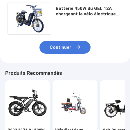
Batterie 450W du GEL 12A
chargeant le vélo électrique
adulte 8 heures chargeant le
temps
Continuer
Produits Recommandés
R002 20'*4.0 1500W
Vélo électrique
Noir Puissant