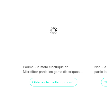
minium
Paume - la moto électrique de
Non - la
moteur
Microfiber partie les gants électriques
partie l
bleus/de noir moto
de moto
Obtenez le meilleur prix
Ob