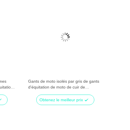
mmes
Gants de moto isolés par gris de gants
Gants d
uitation
d'équitation de moto de cuir de
d'hiver 
Microfiber
remplis
Obtenez le meilleur prix
Ob