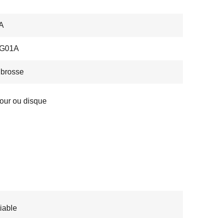
A
G01A
 brosse
ur ou disque
iable