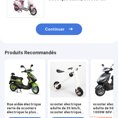
piles avec 350W - le moteur
450W
Continuer
Produits Recommandés
Rue aidée électrique
scooter électrique
scooter électr
verte de scooters
adulte de 35 km/h,
adulte de 50k
électrique la plus
scooter électrique
1000W 60V av
rapide de bicyclette
pliable avec des
l'affichage
\",\"username\":\"