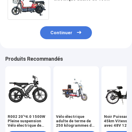
kilogrammes, bicyclette hybride
électrique avec la puissance de
batterie
Continuer
Produits Recommandés
R002 20'*4.0 1500W
Vélo électrique
Noir Puissant
Pleine suspension
adulte de terme de
45km Vitesse 
Vélo électrique de
250 kilogrammes de
avec 48V 12Ah
type cyclomoteur
long avec le corps en
capacité de ba