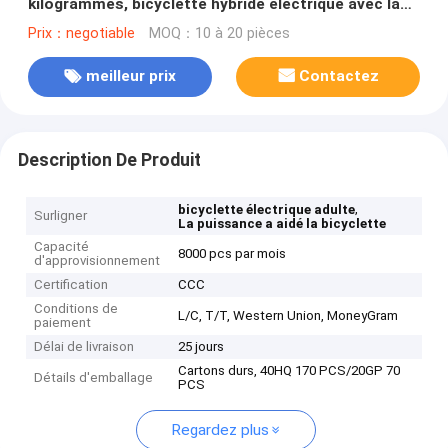
kilogrammes, bicyclette hybride électrique avec la
puissance de batterie
Prix：negotiable
MOQ：10 à 20 pièces
meilleur prix
Contactez
Description De Produit
,
bicyclette électrique adulte
Surligner
La puissance a aidé la bicyclette
Capacité
8000 pcs par mois
d'approvisionnement
Certification
CCC
Conditions de
L/C, T/T, Western Union, MoneyGram
paiement
Délai de livraison
25 jours
Cartons durs, 40HQ 170 PCS/20GP 70
Détails d'emballage
PCS
Regardez plus