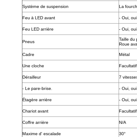
Système de suspension
La fourch
Feu à LED avant
- Oui, oui
Feu LED arrière
- Oui, oui
Taille du
Pneus
Roue ava
Cadre
Métal
Une cloche
Facultati
Dérailleur
7 vitesse
- Le pare-brise.
- Oui, oui
Étagère arrière
- Oui, oui
Chariot avant
Facultati
Coffre arrière
N/A
Maxime d' escalade
30°