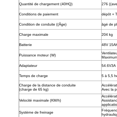
Quantité de chargement (40HQ)
276 ((ave
Conditions de paiement
dépôt + T
Condition de conduite ((Âge)
âgé de p
Charge maximale
204 kg
Batterie
48V 15A
Ventilate
Puissance moteur (W)
Maximum
Adaptateur
54.6V3A
Temps de charge
5 à 5,5 
Charge de la distance de conduite
Accéléra
(charge de 65 kg)
Avec la 
Accéléra
Velocité maximale (KM/h)
Assistanc
applicati
Fréquenc
Système de freinage
hydrauli