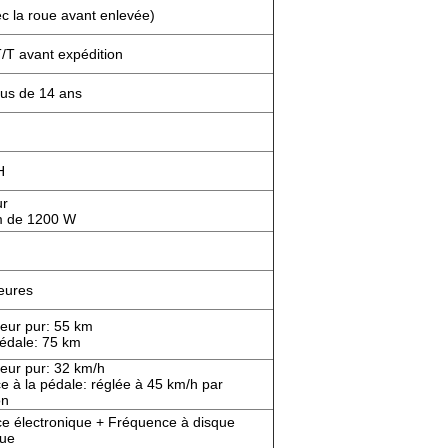
c la roue avant enlevée)
/T avant expédition
lus de 14 ans
H
ur
 de 1200 W
heures
teur pur: 55 km
pédale: 75 km
teur pur: 32 km/h
e à la pédale: réglée à 45 km/h par
on
e électronique + Fréquence à disque
que