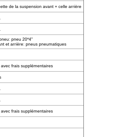
ette de la suspension avant + celle arrière
.
.
 pneu: pneu 20*4"
nt et arrière: pneus pneumatiques
f avec frais supplémentaires
s
.
.
f avec frais supplémentaires