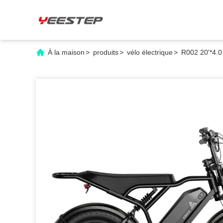
À la maison
>
produits
>
vélo électrique
>
R002 20'*4.0