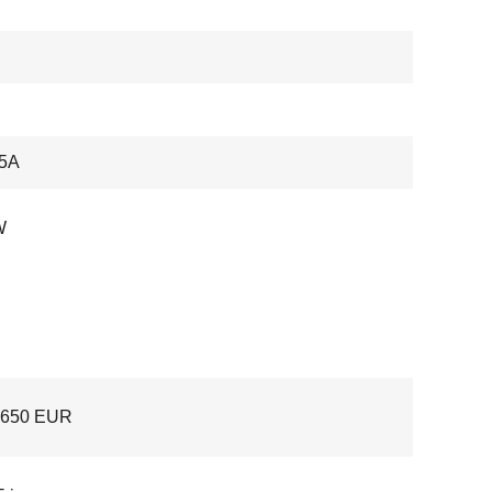
5A
W
- 650 EUR