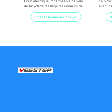
te de
Frein électrique imperméable de vélo
La bicyc
e de
de bicyclette d'alliage d'aluminium de
avant de
noir électrique de frein
plastiq
Obtenez le meilleur prix
Ob