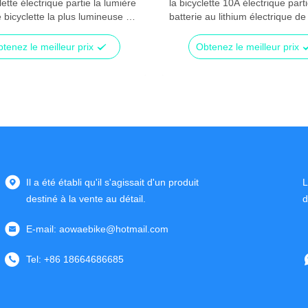
lette électrique partie la lumière
la bicyclette 10A électrique parti
 bicyclette la plus lumineuse en
batterie au lithium électrique de
ue avec la lampe de LED
bicyclette 36V pour le vélo élect
tenez le meilleur prix
Obtenez le meilleur prix
Il a été établi qu'il s'agissait d'un produit
L
destiné à la vente au détail.
d
E-mail:
aowaebike@hotmail.com
Tel:
+86 18664686685